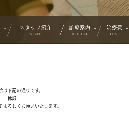
介
スタッフ紹介
診療案内
治療費
STAFF
MEDICAL
COST
診は下記の通りです。
） 休診
ぞよろしくお願いいたします。