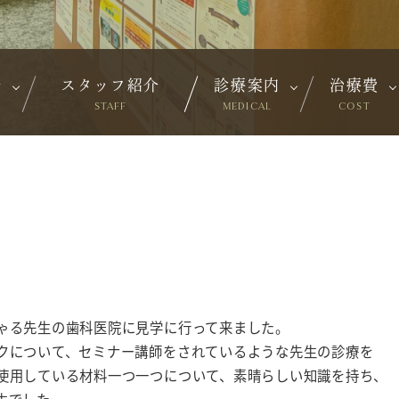
介
スタッフ紹介
診療案内
治療費
STAFF
MEDICAL
COST
ゃる先生の歯科医院に見学に行って来ました。
クについて、セミナー講師をされているような先生の診療を
使用している材料一つ一つについて、素晴らしい知識を持ち、