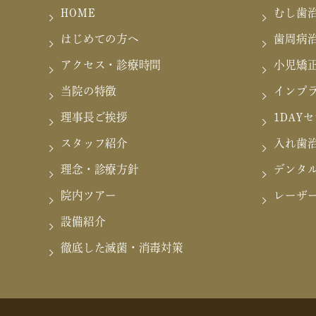
HOME
むし歯
はじめての方へ
歯周病
アクセス・診療時間
小児矯
当院の特徴
インプ
理事長ご挨拶
1DAY
スタッフ紹介
入れ歯
理念・診療方針
デンタ
院内ツアー
レーザ
設備紹介
徹底した滅菌・消毒対策