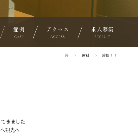
症例
アクセス
求人募集
CASE
ACCESS
RECRUIT
歯科
感動！！
ってきました
どへ観光へ