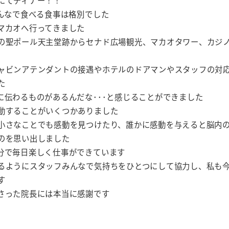
にてディナー！！
みんなで食べる食事は格別でした
マカオへ行ってきました
の聖ポール天主堂跡からセナド広場観光、マカオタワー、カジ
ャビンアテンダントの接遇やホテルのドアマンやスタッフの対
た
に伝わるものがあるんだな･･･と感じることができました
動することがいくつかありました
小さなことでも感動を見つけたり、誰かに感動を与えると脳内
のを思い出しました
分で毎日楽しく仕事ができています
るようにスタッフみんなで気持ちをひとつにして協力し、私も
す
さった院長には本当に感謝です