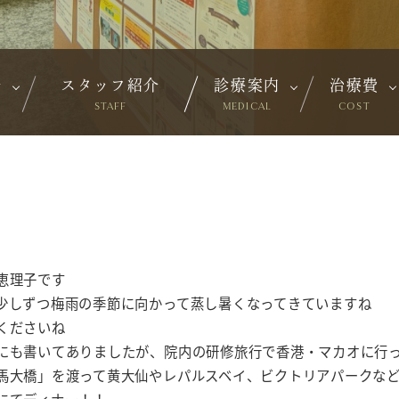
介
スタッフ紹介
診療案内
治療費
STAFF
MEDICAL
COST
恵理子です
少しずつ梅雨の季節に向かって蒸し暑くなってきていますね
くださいね
にも書いてありましたが、院内の研修旅行で香港・マカオに行
馬大橋」を渡って黄大仙やレパルスベイ、ビクトリアパークな