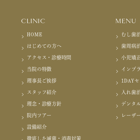
CLINIC
MENU
HOME
むし歯
はじめての方へ
歯周病
アクセス・診療時間
小児矯
当院の特徴
インプ
理事長ご挨拶
1DAY
スタッフ紹介
入れ歯
理念・診療方針
デンタ
院内ツアー
レーザ
設備紹介
徹底した滅菌・消毒対策