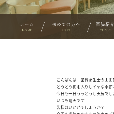
ホーム
初めての方へ
医院紹
HOME
FIRST
CLINIC
こんばんは 歯科衛生士の山田
とうとう梅雨入りしイヤな季節
今日も一日うっとうし天気でし
いつも晴天です
皆様はいかがでしょうか？