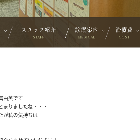
介
スタッフ紹介
診療案内
治療費
STAFF
MEDICAL
COST
真由美です
とまりましたね・・・
たが私の気持ちは