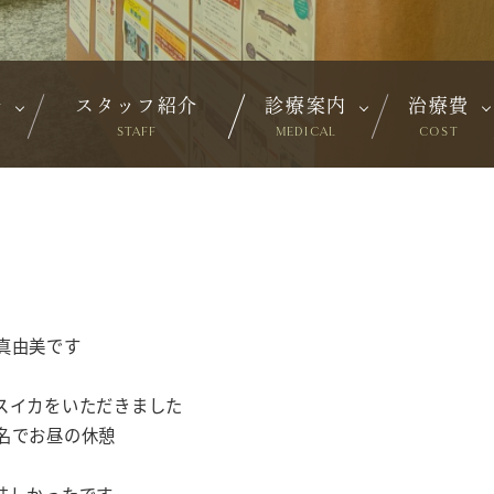
介
スタッフ紹介
診療案内
治療費
STAFF
MEDICAL
COST
真由美です
スイカをいただきました
名でお昼の休憩