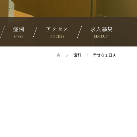
症例
アクセス
求人募集
CASE
ACCESS
RECRUIT
歯科
幸せな１日★