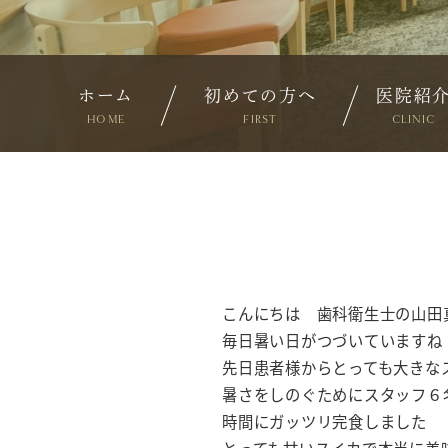
ホーム
初めての方へ
医院紹
HOME
FIRST
CLINIC
こんにちは 歯科衛生士の山田
毎日暑い日がつづいていますね
先日患者様からとっても大きな
暑さをしのぐためにスタッフ６
時間にガッツリ完食しました