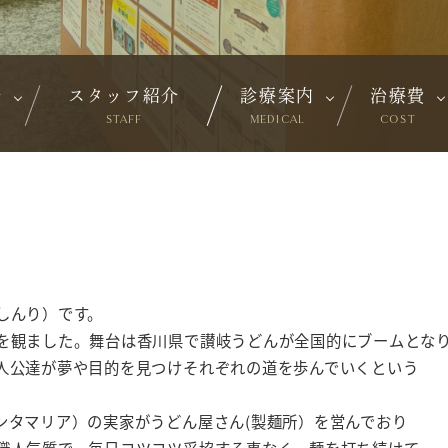
介
スタッフ紹介
診療案内
治療費
STAFF
MEDICAL
COST
しんり）です。
を観ました。舞台は香川県で讃岐うどんが全国的にブームとな
人公達が夢や目的を見つけそれぞれの道を歩んでいくという
ンタマリア）の実家がうどん屋さん(製麺所）を営んでおり