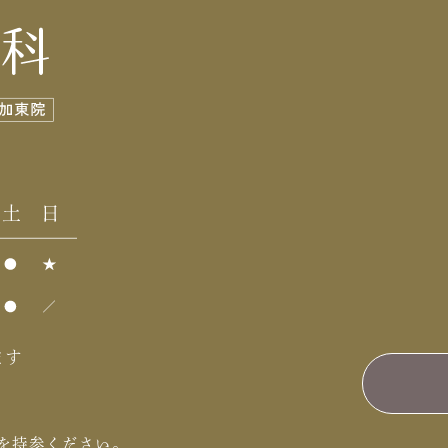
ます
を持参ください。