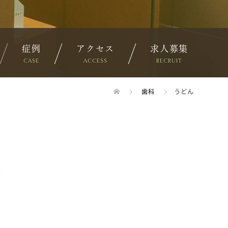
症例
アクセス
求人募集
CASE
ACCESS
RECRUIT
歯科
うどん
り